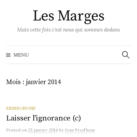
Skip
Les Marges
to
content
Mais cette fois c'est nous qui sommes dedans
Recher
MENU
Mois :
janvier 2014
BRIMBORIONS
Laisser l’ignorance (c)
Posted
on
25 janvier 2014
by
Jean Prod'hom