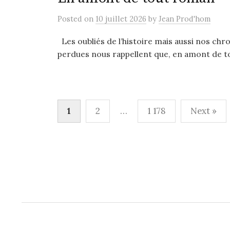
Posted
on
10 juillet 2026
by
Jean Prod'hom
Les oubliés de l’histoire mais aussi nos chr
perdues nous rappellent que, en amont de to
Pagination
1
2
…
1 178
Next »
des
publications