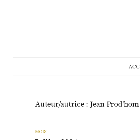
Skip
to
content
ACC
Auteur/autrice :
Jean Prod'hom
MOIS