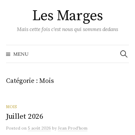
Skip
Les Marges
to
content
Mais cette fois c'est nous qui sommes dedans
Recher
MENU
Catégorie :
Mois
MOIS
Juillet 2026
Posted
on
5 août 2026
by
Jean Prod'hom