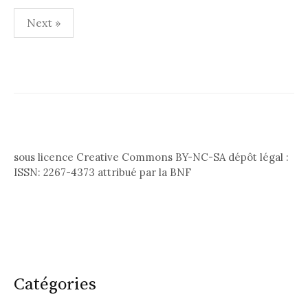
Pagination
Next »
des
publications
sous licence Creative Commons BY-NC-SA dépôt légal :
ISSN: 2267-4373 attribué par la BNF
Catégories