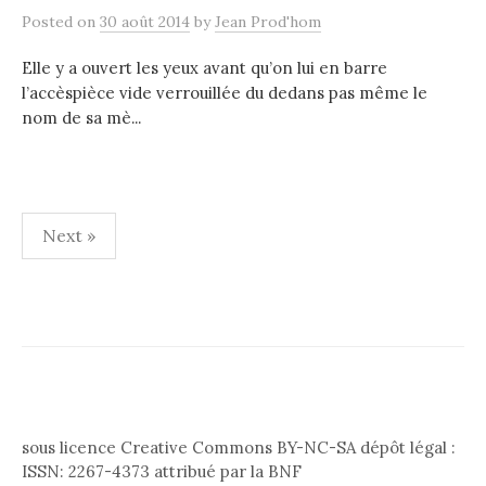
Posted
on
30 août 2014
by
Jean Prod'hom
Elle y a ouvert les yeux avant qu’on lui en barre
l’accèspièce vide verrouillée du dedans pas même le
nom de sa mè...
Pagination
Next »
des
publications
sous licence Creative Commons BY-NC-SA dépôt légal :
ISSN: 2267-4373 attribué par la BNF