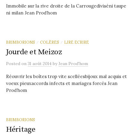
Immobile sur la rive droite de la Carrougediviséni taupe
ni milan Jean Prod’hom
BRIMBORIONS
COLÈRES
LIRE ECRIRE
/
/
Jourde et Meizoz
Posted
on
31 août 2014
by
Jean Prod'hom
Réouvrir les boîtes trop vite scelléesbijoux mal acquis et
voeux pieuxaccords infects et mariages forcés Jean
Prod’hom
BRIMBORIONS
Héritage