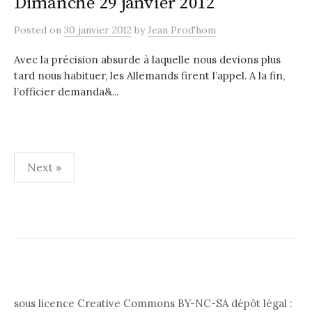
Dimanche 29 janvier 2012
Posted
on
30 janvier 2012
by
Jean Prod'hom
Avec la précision absurde à laquelle nous devions plus
tard nous habituer, les Allemands firent l’appel. A la fin,
l’officier demanda&...
Pagination
Next »
des
publications
sous licence Creative Commons BY-NC-SA dépôt légal :