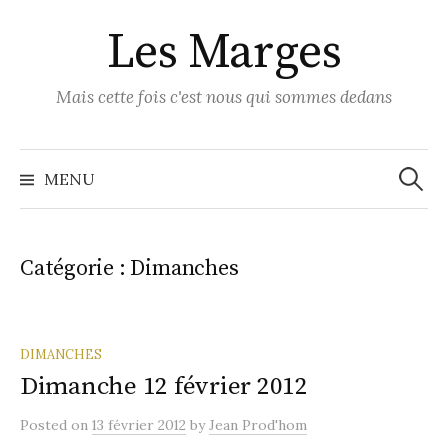
Skip
Les Marges
to
content
Mais cette fois c'est nous qui sommes dedans
Recher
MENU
Catégorie :
Dimanches
DIMANCHES
Dimanche 12 février 2012
Posted
on
13 février 2012
by
Jean Prod'hom