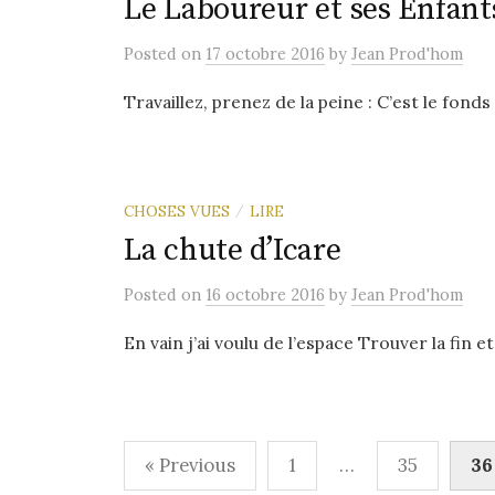
Le Laboureur et ses Enfant
Posted
on
17 octobre 2016
by
Jean Prod'hom
Travaillez, prenez de la peine : C’est le fon
CHOSES VUES
LIRE
/
La chute d’Icare
Posted
on
16 octobre 2016
by
Jean Prod'hom
En vain j’ai voulu de l’espace Trouver la fin e
Pagination
« Previous
1
…
35
36