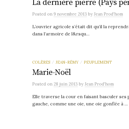
La dernière pierre (Pays pe
Posted
on
9 novembre 2013
by
Jean Prod'hom
L’ouvrier agricole s’était dit qu’il la reprendra
dans l’armoire de l&rsqu...
COLÈRES
JEAN-RÉMY
PEUPLEMENT
/
/
Marie-Noël
Posted
on
28 juin 2013
by
Jean Prod'hom
Elle traverse la cour en faisant basculer ses
gauche, comme une oie, une oie gonflée à ...