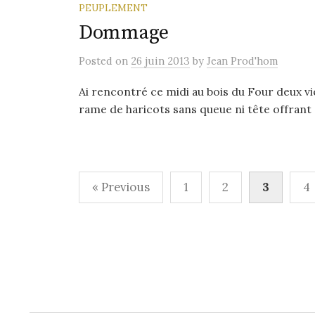
PEUPLEMENT
Dommage
Posted
on
26 juin 2013
by
Jean Prod'hom
Ai rencontré ce midi au bois du Four deux v
rame de haricots sans queue ni tête offrant 
Pagination
« Previous
1
2
3
4
des
publications