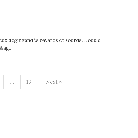
ieux dégingandés bavards et sourds. Double
&ag...
…
13
Next »