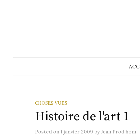
Skip
to
content
ACC
CHOSES VUES
Histoire de l'art 1
Posted
on
1 janvier 2009
by
Jean Prod'hom