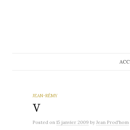
Skip
to
content
ACC
JEAN-RÉMY
V
Posted
on
15 janvier 2009
by
Jean Prod'hom