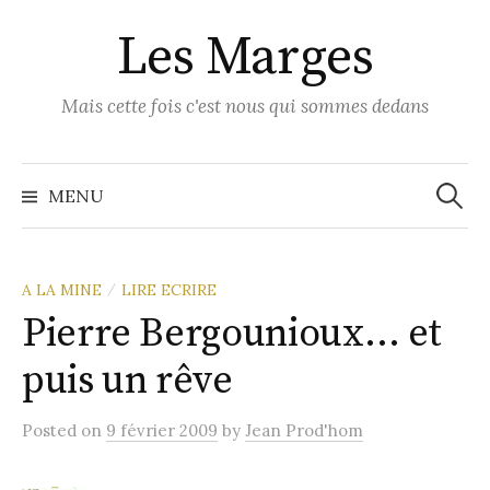
Skip
Les Marges
to
content
Mais cette fois c'est nous qui sommes dedans
Recher
MENU
A LA MINE
LIRE ECRIRE
/
Pierre Bergounioux… et
puis un rêve
Posted
on
9 février 2009
by
Jean Prod'hom