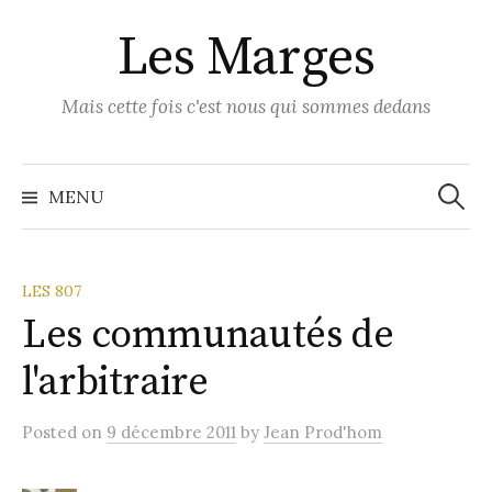
Skip
Les Marges
to
content
Mais cette fois c'est nous qui sommes dedans
Recher
MENU
LES 807
Les communautés de
l'arbitraire
Posted
on
9 décembre 2011
by
Jean Prod'hom