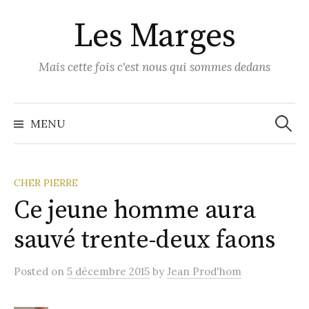
Skip
Les Marges
to
content
Mais cette fois c'est nous qui sommes dedans
Recher
MENU
CHER PIERRE
Ce jeune homme aura
sauvé trente-deux faons
Posted
on
5 décembre 2015
by
Jean Prod'hom