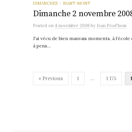
DIMANCHES
RIANT-MONT
/
Dimanche 2 novembre 200
Posted
on
4 novembre 2008
by
Jean Prod'hom
J’ai vécu de bien mauvais moments, à l’école 
à pens...
Pagination
« Previous
1
…
1 175
des
publications