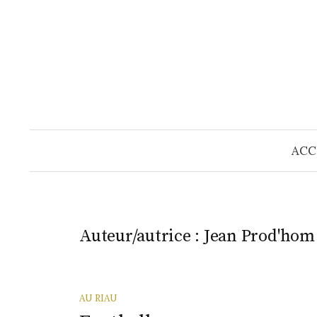
Skip
to
content
ACC
Auteur/autrice :
Jean Prod'hom
AU RIAU