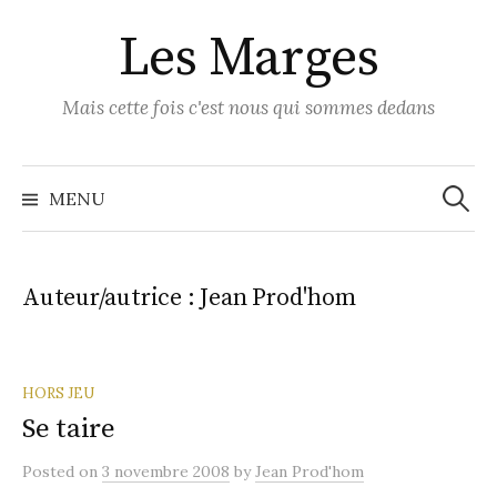
Skip
Les Marges
to
content
Mais cette fois c'est nous qui sommes dedans
Recher
MENU
Auteur/autrice :
Jean Prod'hom
HORS JEU
Se taire
Posted
on
3 novembre 2008
by
Jean Prod'hom