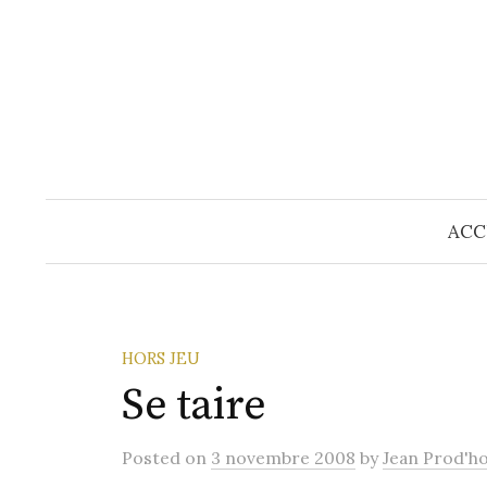
Skip
to
content
ACC
HORS JEU
Se taire
Posted
on
3 novembre 2008
by
Jean Prod'h