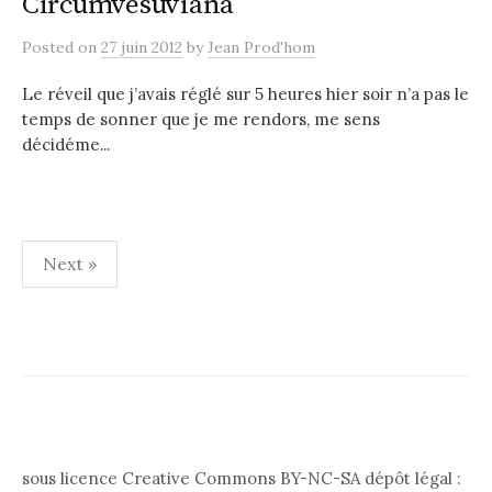
Circumvesuviana
Posted
on
27 juin 2012
by
Jean Prod'hom
Le réveil que j’avais réglé sur 5 heures hier soir n’a pas le
temps de sonner que je me rendors, me sens
décidéme...
Pagination
Next »
des
publications
sous licence Creative Commons BY-NC-SA dépôt légal :