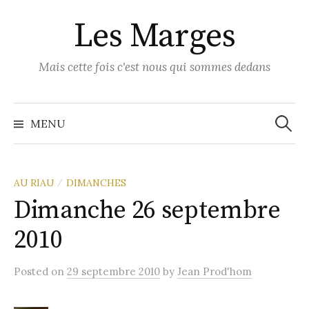
Skip
Les Marges
to
content
Mais cette fois c'est nous qui sommes dedans
Recher
MENU
AU RIAU
DIMANCHES
/
Dimanche 26 septembre
2010
Posted
on
29 septembre 2010
by
Jean Prod'hom