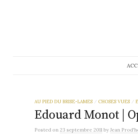
Skip
to
content
ACC
AU PIED DU BRISE-LAMES
CHOSES VUES
/
/
Edouard Monot | O
Posted
on
23 septembre 2011
by
Jean Prod'