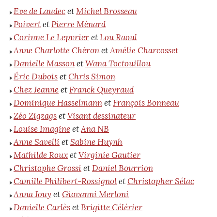
Eve de Laudec
et
Michel Brosseau
Poivert
et
Pierre Ménard
Corinne Le Lepvrier
et
Lou Raoul
Anne Charlotte Chéron
et
Amélie Charcosset
Danielle Masson
et
Wana Toctouillou
Éric Dubois
et
Chris Simon
Chez Jeanne
et
Franck Queyraud
Dominique Hasselmann
et
François Bonneau
Zéo Zigzags
et
Visant dessinateur
Louise Imagine
et
Ana NB
Anne Savelli
et
Sabine Huynh
Mathilde Roux
et
Virginie Gautier
Christophe Grossi
et
Daniel Bourrion
Camille Philibert-Rossignol
et
Christopher Sélac
Anna Jouy
et
Giovanni Merloni
Danielle Carlès
et
Brigitte Célérier