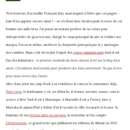
Très heureux d’accueillir François Bon, mais inquiet à l’idée que ces pages –
faut-il les appeler encore ainsi ? – se révèlent bien étroites pour le texte de cet
homme aux mille bras. J’ai pensé un instant profiter de sa venue pour
entreprendre de gros travaux, élargir le corps principal du site et réduire ses
marges, l’excaver même, surélever la charpente pourquoi pas et y aménager
des combles. Mais c’eût été trahir l’esprit des
vases communicants
dont il est
l’un des initiateurs –
le premier vendredi du mois chacun écrit sur le blog d’un
autre. Circulation horizontale pour produire des liens autrement. Ne pas écrire
pour mais écrire chez l’autre.
Allez donc jeter un coup d’oeil à sa résidence si vous ne la connaissez déjà,
Tiers Livre
,
le bonhomme y vit, en déborde, il étonne, invente, tonne, vous le
croyez à New York il est à Manosque, à Marseille il est à Ferney, hier à
Marrakech aujourd’hui à Rabat d’où il raconte la ville, les morts et la mer, la
huitième de ses
fictions dans un paysage
, la neuvième si l’on compte
L’Enterrement
, ce grand texte que publiaient les éditions de Minuit en 1991,