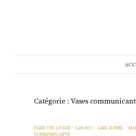
Skip
to
content
ACC
Catégorie :
Vases communicant
FAIRE DES LIVRES
LES 807
LIRE ECRIRE
MA
/
/
/
COMMUNICANTS