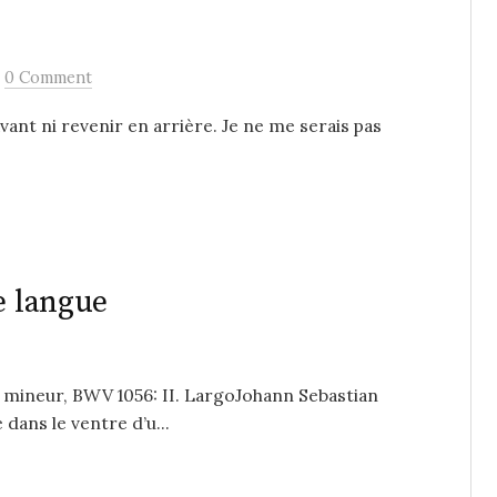
/
0 Comment
’avant ni revenir en arrière. Je ne me serais pas
e langue
 mineur, BWV 1056: II. LargoJohann Sebastian
ans le ventre d’u...