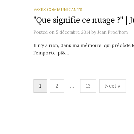
VASES COMMUNICANTS
"Que signifie ce nuage ?" |
Posted
on
5 décembre 2014
by
Jean Prod'hom
Il n’y a rien, dans ma mémoire, qui précède le
l’emporte-pi&...
Pagination
1
2
…
13
Next »
des
publications