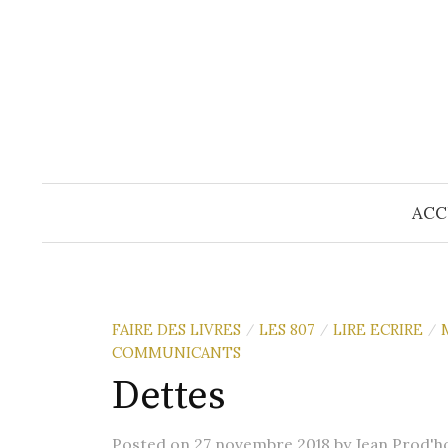
Skip
to
content
ACC
FAIRE DES LIVRES
LES 807
LIRE ECRIRE
/
/
/
COMMUNICANTS
Dettes
Posted
on
27 novembre 2018
by
Jean Prod'