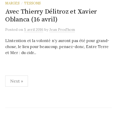
MARGES
TESSONS
/
Avec Thierry Délitroz et Xavier
Oblanca (16 avril)
Posted
on
5 avril 2016
by
Jean Prod'hom
L’intention et la volonté n’y auront pas été pour grand-
chose, le lieu pour beaucoup, pensez-donc, Entre Terre
et Mer : du cidr...
Pagination
Next »
des
publications