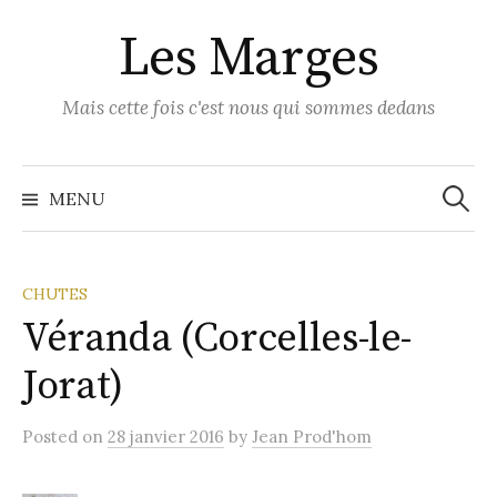
Skip
Les Marges
to
content
Mais cette fois c'est nous qui sommes dedans
Recher
MENU
CHUTES
Véranda (Corcelles-le-
Jorat)
Posted
on
28 janvier 2016
by
Jean Prod'hom