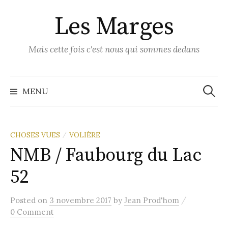
Skip
Les Marges
to
content
Mais cette fois c'est nous qui sommes dedans
Recher
MENU
CHOSES VUES
VOLIÈRE
/
NMB / Faubourg du Lac
52
/
Posted
on
3 novembre 2017
by
Jean Prod'hom
0 Comment