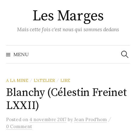
Skip
Les Marges
to
content
Mais cette fois c'est nous qui sommes dedans
Recher
MENU
A LA MINE
L'ATELIER
LIRE
/
/
Blanchy (Célestin Freinet
LXXII)
/
Posted
on
4 novembre 2017
by
Jean Prod'hom
0 Comment