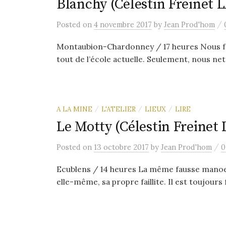
Blanchy (Célestin Freinet 
/
Posted
on
4 novembre 2017
by
Jean Prod'hom
Montaubion-Chardonney / 17 heures Nous f
tout de l’école actuelle. Seulement, nous net
A LA MINE
L'ATELIER
LIEUX
LIRE
/
/
/
Le Motty (Célestin Freinet
/
Posted
on
13 octobre 2017
by
Jean Prod'hom
0
Ecublens / 14 heures La même fausse manoeu
elle-même, sa propre faillite. Il est toujours f