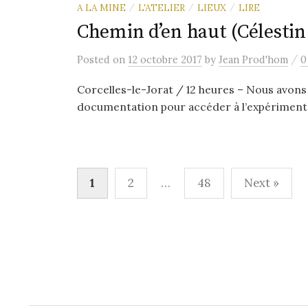
A LA MINE
L'ATELIER
LIEUX
LIRE
/
/
/
Chemin d’en haut (Célestin
/
Posted
on
12 octobre 2017
by
Jean Prod'hom
0
Corcelles-le-Jorat / 12 heures – Nous avons cr
documentation pour accéder à l’expérimentat
Pagination
1
2
…
48
Next »
des
publications