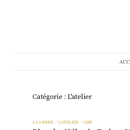
Skip
to
content
ACC
Catégorie :
L'atelier
A LA MINE
L'ATELIER
LIRE
/
/