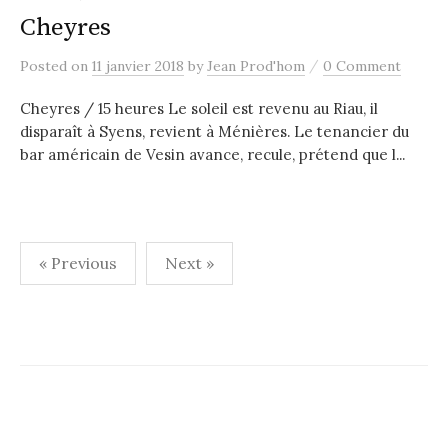
Cheyres
/
Posted
on
11 janvier 2018
by
Jean Prod'hom
0 Comment
Cheyres / 15 heures Le soleil est revenu au Riau, il
disparaît à Syens, revient à Ménières. Le tenancier du
bar américain de Vesin avance, recule, prétend que l...
Pagination
« Previous
Next »
des
publications