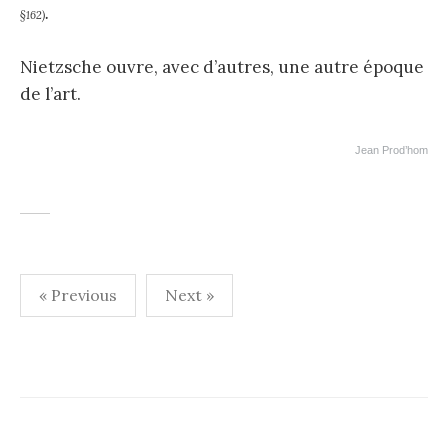
.
§162)
Nietzsche ouvre, avec d’autres, une autre époque
de l’art.
Jean Prod’hom
Pagination
« Previous
Next »
des
publications