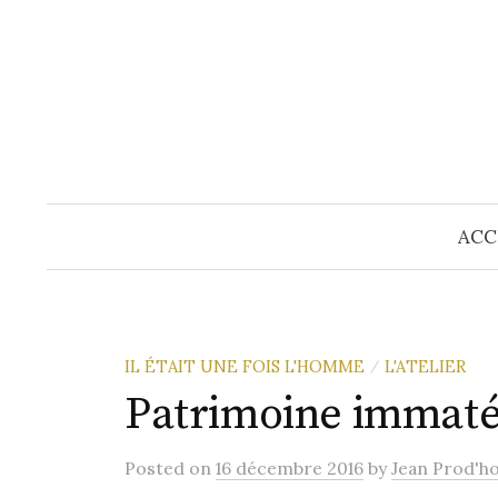
Skip
to
content
ACC
IL ÉTAIT UNE FOIS L'HOMME
L'ATELIER
/
Patrimoine immaté
Posted
on
16 décembre 2016
by
Jean Prod'h