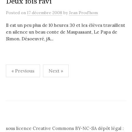
Deux fois ravi
Posted
on
17 décembre 2008
by
Jean Prod'hom
Il est un peu plus de 10 heures 30 et les élèves travaillent
en silence un beau conte de Maupassant, Le Papa de
Simon. Désoeuvré, j&...
Pagination
« Previous
Next »
des
publications
sous licence Creative Commons BY-NC-SA dépôt légal :