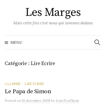
Skip
Les Marges
to
content
Mais cette fois c'est nous qui sommes dedans
Recher
MENU
Catégorie :
Lire Ecrire
A LA MINE
LIRE ECRIRE
/
Le Papa de Simon
Posted
on
19 décembre 2008
by
Jean Prod'hom